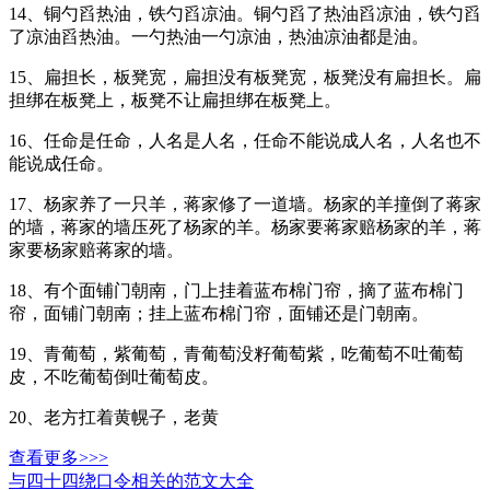
14、铜勺舀热油，铁勺舀凉油。铜勺舀了热油舀凉油，铁勺舀
了凉油舀热油。一勺热油一勺凉油，热油凉油都是油。
15、扁担长，板凳宽，扁担没有板凳宽，板凳没有扁担长。扁
担绑在板凳上，板凳不让扁担绑在板凳上。
16、任命是任命，人名是人名，任命不能说成人名，人名也不
能说成任命。
17、杨家养了一只羊，蒋家修了一道墙。杨家的羊撞倒了蒋家
的墙，蒋家的墙压死了杨家的羊。杨家要蒋家赔杨家的羊，蒋
家要杨家赔蒋家的墙。
18、有个面铺门朝南，门上挂着蓝布棉门帘，摘了蓝布棉门
帘，面铺门朝南；挂上蓝布棉门帘，面铺还是门朝南。
19、青葡萄，紫葡萄，青葡萄没籽葡萄紫，吃葡萄不吐葡萄
皮，不吃葡萄倒吐葡萄皮。
20、老方扛着黄幌子，老黄
查看更多>>>
与四十四绕口令相关的范文大全