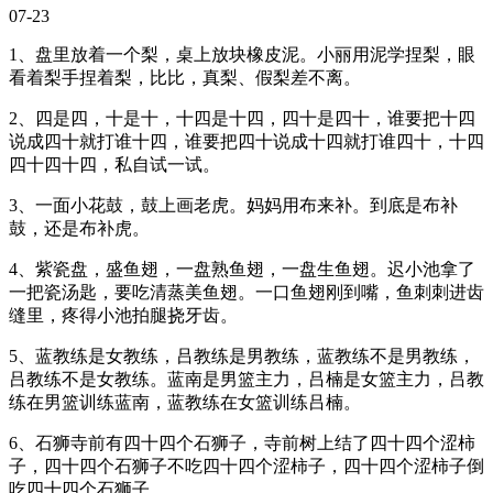
07-23
1、盘里放着一个梨，桌上放块橡皮泥。小丽用泥学捏梨，眼
看着梨手捏着梨，比比，真梨、假梨差不离。
2、四是四，十是十，十四是十四，四十是四十，谁要把十四
说成四十就打谁十四，谁要把四十说成十四就打谁四十，十四
四十四十四，私自试一试。
3、一面小花鼓，鼓上画老虎。妈妈用布来补。到底是布补
鼓，还是布补虎。
4、紫瓷盘，盛鱼翅，一盘熟鱼翅，一盘生鱼翅。迟小池拿了
一把瓷汤匙，要吃清蒸美鱼翅。一口鱼翅刚到嘴，鱼刺刺进齿
缝里，疼得小池拍腿挠牙齿。
5、蓝教练是女教练，吕教练是男教练，蓝教练不是男教练，
吕教练不是女教练。蓝南是男篮主力，吕楠是女篮主力，吕教
练在男篮训练蓝南，蓝教练在女篮训练吕楠。
6、石狮寺前有四十四个石狮子，寺前树上结了四十四个涩柿
子，四十四个石狮子不吃四十四个涩柿子，四十四个涩柿子倒
吃四十四个石狮子。