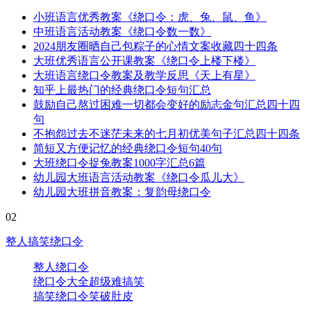
小班语言优秀教案《绕口令：虎、兔、鼠、鱼》
中班语言活动教案《绕口令数一数》
2024朋友圈晒自己包粽子的心情文案收藏四十四条
大班优秀语言公开课教案《绕口令上楼下楼》
大班语言绕口令教案及教学反思《天上有星》
知乎上最热门的经典绕口令短句汇总
鼓励自己熬过困难一切都会变好的励志金句汇总四十四
句
不抱怨过去不迷茫未来的七月初优美句子汇总四十四条
简短又方便记忆的经典绕口令短句40句
大班绕口令捉兔教案1000字汇总6篇
幼儿园大班语言活动教案《绕口令瓜儿大》
幼儿园大班拼音教案：复韵母绕口令
02
整人搞笑绕口令
整人绕口令
绕口令大全超级难搞笑
搞笑绕口令笑破肚皮