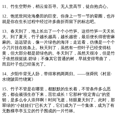
11、竹生空野外，梢云耸百寻。无人赏高节，徒自抱贞心。
12、饱览世间沧海桑田的巨变。你身上一节一节的晕圈，也许
就是你在生长过程中经过许多曲折而留下的标志吧。
13、春天到了，地上长出了一个个小竹笋。这些竹笋一天天长
大。到了夏天，竹子越长越高，越长越密，最后便长得密密麻
麻的。远远望去，像一片绿色的海洋；走近看，仿佛是一个个
小刀片挂在枝条上。秋天到了，虽然有一些叶子已经变得枯
黄，但大部分都是碧绿色的。冬天到了，虽然天很冷，但是竹
子依然很挺拔.碧绿；不像其它普通的树，早就变得弯曲了，
而且叶子也已经落光了。
14、夕阳牛背无人卧，带得寒鸦两两归。——张舜民《村居·
水绕陂田竹绕篱》
15、竹子不管是在哪里，都默默的生长着，不管条件多么恶
劣，都会顽强生存下来，茁壮成长！它那种"咬定青山"的坚
韧，是多么令人崇拜啊！时间飞逝，转眼夏天到了。此时，那
翠绿的“小娃娃们”已长大了，它们成为了一个集体，成为了有
无数棵亭亭玉立的竹子围成的一片竹林。