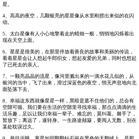
星。
4、高高的夜空，几颗银亮的星星像从水里刚捞出来似的在闪
动。
5、太白星像有人小心地擎着走的蜡烛一般，悄悄地闪烁着出
现在天空上面。
6、星星是很美的，在那里停放着善良的故事和美丽的传说，
看着星星会让人想起牛郎织女，想起友爱的兄弟，同时也想起
了已死去的亲人。
7、一颗亮晶晶的流星，像河里溅出来的一滴水花儿似的，从
银河的当中，飞了出来，滑过深蓝色的夜空，悄无声息地向北
面坠落下去。
8、幸福这东西就像星星一样，黑暗是遮不住他们的，总会有
空隙可循。我们要在生活的空隙里寻找幸福，那点点滴滴的生
活乐趣，足以让我们幸福一辈子。难忘的，莫纠葛。棘手了，
暂放下；离远了，速转身。一生路途颠簸，要阅人无数，别在
某处耽误过久。
9、举目远眺，寒星如同颗颗钻石嵌在黑色的天鹅绒上，是那