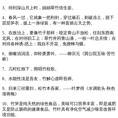
3、待到深山月上时，娟娟翠竹倍生姿。
4、春风一过，它就象一把利剑，穿过顽石，刺破冻土，脱下
层层笋衣，披上一身绿装，有一种直插云天之势。
5、在政治上，要像竹子那样：咬定青山不放松，任刮东西南
北风；在对待职工上：翠竹井冈青山满，一枝一叶总关情；在
对待各种诱-惑上：我自不开花，免撩蜂与蝶。
6、俯瞰涓涓流，仰聆萧萧吟。——柳宗元《巽公院五咏·苦竹
桥》
7、几时红烛下，闻唱竹枝歌。
8、水能性淡是吾友，竹解心虚即吾师。
9、归来三径重扫，松竹本吾家。——叶梦得《水调歌头·秋色
渐将晚》
10、竹笋是纯天然的绿色食品，美味可口营养丰富，即是减肥
又是防止肠癌的健康食品。竹叶具有净化空气减少噪音改善环
境功能。