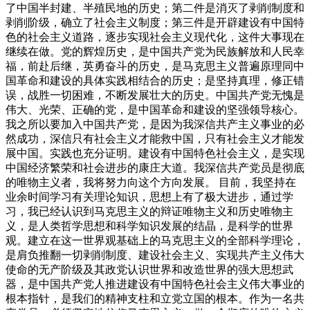
了中国半封建、半殖民地的历史；第二件是消灭了剥削制度和
剥削阶级，确立了社会主义制度；第三件是开辟建设有中国特
色的社会主义道路，逐步实现社会主义现代化，这件大事现在
继续在做。党的辉煌历史，是中国共产党为民族解放和人民幸
福，前赴后继，英勇奋斗的历史，是马克思主义普遍原理同中
国革命和建设的具体实践相结合的历史；是坚持真理，修正错
误，战胜一切困难，不断发展壮大的历史。中国共产党无愧是
伟大、光荣、正确的党，是中国革命和建设的坚强领导核心。
我之所以要加入中国共产党，是因为我深信共产主义事业的必
然成功，深信只有社会主义才能救中国，只有社会主义才能发
展中国。实践也充分证明。建设有中国特色社会主义，是实现
中国经济繁荣和社会进步的康庄大道。我深信共产党员是彻底
的唯物主义者，我将努力向这个方向发展。 目前，我坚持在
业余时间学习有关理论知识，思想上有了极大进步，通过学
习，我已经认识到马克思主义的辩证唯物主义和历史唯物主
义，是人类哲学思想和科学知识发展的结晶，是科学的世界
观。建立在这一世界观基础上的马克思主义的全部科学理论，
是肩负推翻一切剥削制度、建设社会主义、实现共产主义伟大
使命的无产阶级及其政党认识世界和改造世界的强大思想武
器，是中国共产党人推进建设有中国特色社会主义伟大事业的
根本指针，是我们的精神支柱和立党立国的根本。作为一名共