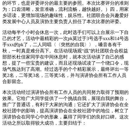
的环节，也是评委评分的最主要的参照。本次比赛评分的准则
为：口齿清晰，发音准确，流利流畅，越快越好。）四，用家
乡话读，更增加现场的趣味性，娱乐性。社团联合会兴趣爱好
类发展中心人员及演协主要负责人担任了本次比赛的评委。
活动每半个小时会休息一次，此时选手们可以上台展示一下自
己的才艺，活动中最精彩的一次pk莫过于3号选手xxx和14号选
手xxx的pk了，二人同唱〈〈突然的自我〉〉，嗓音各有千
秋，一时真是难分高下。在活动现场观“战”的社团联合会权益
部部长杜佳家同学在中间休息时，就本次活动谈了自己的感
想，提了一些宝贵的建议，而且还现场试读了一个绕口令，现
场气氛达到了高潮。经过选手的个个精彩展示，最终评出一等
奖2名，二等奖3名，三等奖5名，并与演讲协会所有工作人员
合影留念。
本次活动经过演讲协会所有工作人员的共同努力取得了预期的
效果。它给广大同学提供了一个挑战自我，展现自我的舞台，
推广了普通话，有利于大家的沟通；它还扩大了演讲协会在全
校社团中的影响，提高演讲协会在全校社团中的地位，树立了
演讲协会在同学心中的形象，赢得了同学们的良好口碑。这次
活动之所以取得较大成功，主要归结于：