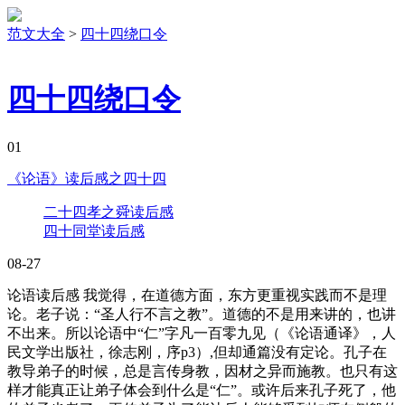
范文大全
>
四十四绕口令
四十四绕口令
01
《论语》读后感之四十四
二十四孝之舜读后感
四十同堂读后感
08-27
论语读后感 我觉得，在道德方面，东方更重视实践而不是理
论。老子说：“圣人行不言之教”。道德的不是用来讲的，也讲
不出来。所以论语中“仁”字凡一百零九见（《论语通译》，人
民文学出版社，徐志刚，序p3）,但却通篇没有定论。孔子在
教导弟子的时候，总是言传身教，因材之异而施教。也只有这
样才能真正让弟子体会到什么是“仁”。或许后来孔子死了，他