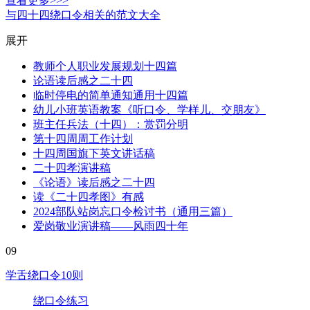
查看更多>>>
与四十四绕口令相关的范文大全
展开
教师个人职业发展规划十四篇
论语读后感之二十四
临时停电的简单通知通用十四篇
幼儿小班英语教案《听口令、学样儿、交朋友》
班主任兵法（十四）：赏罚分明
第十四周周工作计划
十四周国旗下英文讲话稿
二十四孝演讲稿
《论语》读后感之二十四
读《二十四孝图》有感
2024部队站岗忘口令检讨书（通用三篇）
爱岗敬业演讲稿——风雨四十年
09
学舌绕口令10则
绕口令练习