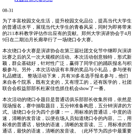
08-31
为了丰富校园文化生活，提升校园文化品位，提高当代大学生
的普通话水平，展现当代大学生的青春风采，同时为即将带来
的211本科教学评估作出应有的贡献。郑州大学演讲协会于4月
9日在二期泊月长廊举行了一场绕口令大赛。
本次绕口令大赛是演讲协会在第三届社团文化节中继即兴演讲
比赛之后的又一次大规模的活动。本次活动创意独特，形式新
颖，群众基础好，针对性广泛，赢得了同学们的踊跃报名与积
极参与。另外，本次活动设有丰厚的奖品与小礼品，参与便有
礼品赠送。 整场活动下来，共有30多名选手报名参与，他们
来自各个院系，既有文史的，又有理工的，还有医学的，社团
联合会权益部部长杜家佳也抓住机会show了一番。
本次活动的绕口令题目是普通话俱乐部部长收集所得，依然是
现场报名，赛中抽取题目，五分钟准备构思，五分钟演讲的方
式。读绕口令分为四个步骤：一，用标准的普通话，中度的语
速，清晰的发音读，以便在场人员知道绕口令的内容。二，用
标准的普通话，较快的语速，清晰的发音读。三，用标准的普
通话，最快的语速，清晰的发音读。（此环节为四步中最重要