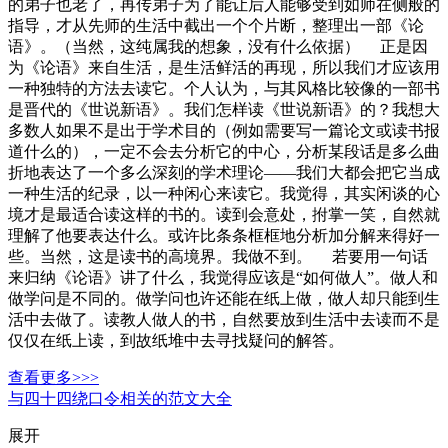
的弟子也老了，再传弟子为了能让后人能够受到如师在侧般的
指导，才从先师的生活中截出一个个片断，整理出一部《论
语》。（当然，这纯属我的想象，没有什么依据） 正是因
为《论语》来自生活，是生活鲜活的再现，所以我们才应该用
一种独特的方法去读它。个人认为，与其风格比较像的一部书
是晋代的《世说新语》。我们怎样读《世说新语》的？我想大
多数人如果不是出于学术目的（例如需要写一篇论文或读书报
道什么的），一定不会去分析它的中心，分析某段话是多么曲
折地表达了一个多么深刻的学术理论——我们大都会把它当成
一种生活的纪录，以一种闲心来读它。我觉得，其实闲谈的心
境才是最适合读这样的书的。读到会意处，拊掌一笑，自然就
理解了他要表达什么。或许比条条框框地分析加分解来得好一
些。当然，这是读书的高境界。我做不到。 若要用一句话
来归纳《论语》讲了什么，我觉得应该是“如何做人”。做人和
做学问是不同的。做学问也许还能在纸上做，做人却只能到生
活中去做了。读教人做人的书，自然要放到生活中去读而不是
仅仅在纸上读，到故纸堆中去寻找疑问的解答。
查看更多>>>
与四十四绕口令相关的范文大全
展开