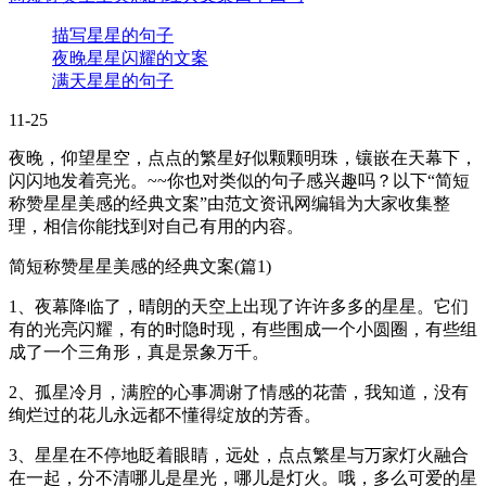
描写星星的句子
夜晚星星闪耀的文案
满天星星的句子
11-25
夜晚，仰望星空，点点的繁星好似颗颗明珠，镶嵌在天幕下，
闪闪地发着亮光。~~你也对类似的句子感兴趣吗？以下“简短
称赞星星美感的经典文案”由范文资讯网编辑为大家收集整
理，相信你能找到对自己有用的内容。
简短称赞星星美感的经典文案(篇1)
1、夜幕降临了，晴朗的天空上出现了许许多多的星星。它们
有的光亮闪耀，有的时隐时现，有些围成一个小圆圈，有些组
成了一个三角形，真是景象万千。
2、孤星冷月，满腔的心事凋谢了情感的花蕾，我知道，没有
绚烂过的花儿永远都不懂得绽放的芳香。
3、星星在不停地眨着眼睛，远处，点点繁星与万家灯火融合
在一起，分不清哪儿是星光，哪儿是灯火。哦，多么可爱的星