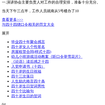
一.演讲协会主要负责人对工作的合理安排，准备十分充分。
当天下午三点半，工作人员就南从5号楼办了10
查看更多>>>
与四十四绕口令相关的范文大全
展开
毕业四十年聚会感言
四十岁女人个性签名
房屋租赁合同(样式十四)
幼儿小班游戏活动教案《听口令举雪花片》
《论语》读后感之十四
入党申请书（十四）
四十岁的生日祝福
四十三次落日
人生励志格言四十条
四十岁生日贺词男性
四十个比喻句
四十岁生日的贺词
04