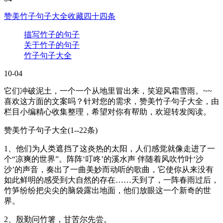
赞美竹子句子大全收藏四十四条
描写竹子的句子
关于竹子的句子
竹子句子大全
10-04
它们冲破泥土，一个一个从地里冒出来，笑迎风霜雪雨。~~
喜欢这方面的文案吗？针对您的需求，赞美竹子句子大全，由
栏目小编精心收集整理，希望对你有帮助，欢迎转发阅读。
赞美竹子句子大全(1--22条)
1、他们为人类遮挡了这炎热的太阳，人们感觉就像走进了一
个“凉爽的世界”。阵阵‘叮咚’的溪水声 伴随着风吹竹叶‘沙
沙’的声音，奏出了一曲美妙而动听的歌曲，它使你从来没有
如此鲜明的感受到大自然的存在……天到了，一阵春雨过后，
竹笋纷纷把尖尖的脑袋露出地面，他们放眼这一个新奇的世
界。
2、殷勤问竹箸，甘苦尔先尝。