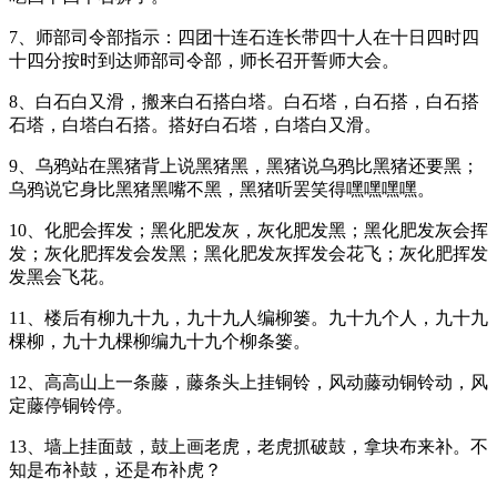
7、师部司令部指示：四团十连石连长带四十人在十日四时四
十四分按时到达师部司令部，师长召开誓师大会。
8、白石白又滑，搬来白石搭白塔。白石塔，白石搭，白石搭
石塔，白塔白石搭。搭好白石塔，白塔白又滑。
9、乌鸦站在黑猪背上说黑猪黑，黑猪说乌鸦比黑猪还要黑；
乌鸦说它身比黑猪黑嘴不黑，黑猪听罢笑得嘿嘿嘿嘿。
10、化肥会挥发；黑化肥发灰，灰化肥发黑；黑化肥发灰会挥
发；灰化肥挥发会发黑；黑化肥发灰挥发会花飞；灰化肥挥发
发黑会飞花。
11、楼后有柳九十九，九十九人编柳篓。九十九个人，九十九
棵柳，九十九棵柳编九十九个柳条篓。
12、高高山上一条藤，藤条头上挂铜铃，风动藤动铜铃动，风
定藤停铜铃停。
13、墙上挂面鼓，鼓上画老虎，老虎抓破鼓，拿块布来补。不
知是布补鼓，还是布补虎？