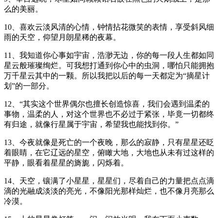
么的美丽。
10、喜欢云淡风清的心情，钟情拈花微笑的表情，享受斜风细
雨的天空，仰望月朗星稀的夜幕。
11、我知道你心事如宇宙，浩渺无边，你的每一段人生都如同
星云般璀璨绚烂。可我想打通到你心中的虫洞，哪怕只能拥抱
万千星云其中的一颗。所以我把以后的每一天都定为“摘星计
划”的一部分。
12、“其实这个世界偶尔也擅长创造惊喜，我们会遇到温柔的
事物，温柔的人，对这个世界也不必过于紧张，毕竟一切都终
有归途，就像行星属于宇宙，希望我也能找到你。”
13、今夜就像是死亡的一个夜晚，那么的寂静，只有星星还眨
着眼睛，在它辽远的星空，俯瞰大地，大地也从未有过这样的
平静，眼看着星星的旖旎，闪烁着。
14、天空，镶满了小星星，星星们，尽着自己的力量把点点滴
滴的光融成淡淡的亮光，不像阳光那样灿烂，也不像月亮那么
冷漠。