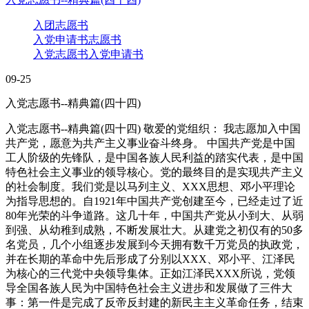
入团志愿书
入党申请书志愿书
入党志愿书入党申请书
09-25
入党志愿书--精典篇(四十四)
入党志愿书--精典篇(四十四) 敬爱的党组织： 我志愿加入中国
共产党，愿意为共产主义事业奋斗终身。 中国共产党是中国
工人阶级的先锋队，是中国各族人民利益的踏实代表，是中国
特色社会主义事业的领导核心。党的最终目的是实现共产主义
的社会制度。我们党是以马列主义、XXX思想、邓小平理论
为指导思想的。自1921年中国共产党创建至今，已经走过了近
80年光荣的斗争道路。这几十年，中国共产党从小到大、从弱
到强、从幼稚到成熟，不断发展壮大。从建党之初仅有的50多
名党员，几个小组逐步发展到今天拥有数千万党员的执政党，
并在长期的革命中先后形成了分别以XXX、邓小平、江泽民
为核心的三代党中央领导集体。正如江泽民XXX所说，党领
导全国各族人民为中国特色社会主义进步和发展做了三件大
事：第一件是完成了反帝反封建的新民主主义革命任务，结束